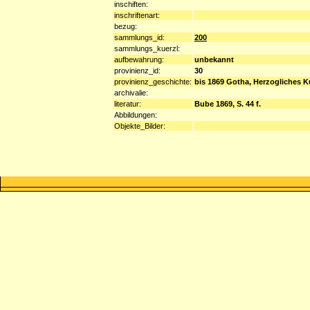
inschiften:
inschriftenart:
bezug:
sammlungs_id:
200
sammlungs_kuerzl:
aufbewahrung:
unbekannt
provinienz_id:
30
provinienz_geschichte:
bis 1869 Gotha, Herzogliches K
archivalie:
literatur:
Bube 1869, S. 44 f.
Abbildungen:
Objekte_Bilder: