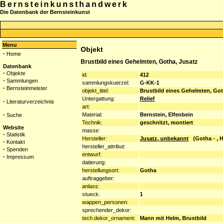
Bernsteinkunsthandwerk
Die Datenbank der Bernsteinkunst
Menu
Objekt
·
Home
Brustbild eines Gehelmten, Gotha, Jusatz
Datenbank
·
Objekte
id:
412
·
Sammlungen
sammlungskuerzel:
G-KK-1
·
Bernsteinmeister
objekt_titel:
Brustbild eines Gehelmten, Got
Untergattung:
Relief
·
Literaturverzeichnis
art:
·
Material:
Bernstein, Elfenbein
Suche
Technik:
geschnitzt, montiert
Website
masse:
·
Statistik
Hersteller:
Jusatz, unbekannt
(Gotha - , H
·
Kontakt
hersteller_attribut:
·
Spenden
entwurf:
·
Impressum
datierung:
herstellungsort:
Gotha
auftraggeber:
anlass:
stueck:
1
wappen_personen:
sprechender_dekor:
tech.dekor_ornament:
Mann mit Helm, Brustbild