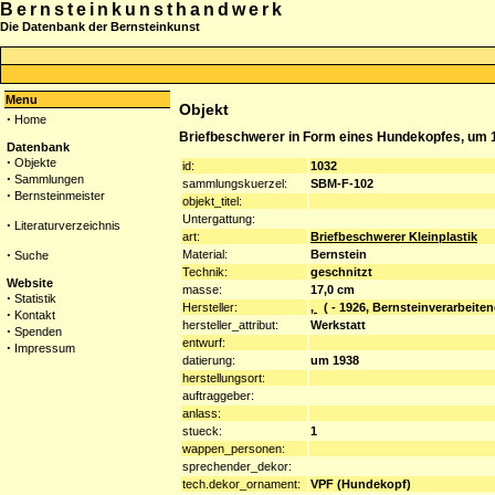
Bernsteinkunsthandwerk
Die Datenbank der Bernsteinkunst
Menu
Objekt
·
Home
Briefbeschwerer in Form eines Hundekopfes, um
Datenbank
·
Objekte
id:
1032
·
Sammlungen
sammlungskuerzel:
SBM-F-102
·
Bernsteinmeister
objekt_titel:
Untergattung:
·
Literaturverzeichnis
art:
Briefbeschwerer Kleinplastik
·
Material:
Bernstein
Suche
Technik:
geschnitzt
Website
masse:
17,0 cm
·
Statistik
Hersteller:
,
( - 1926, Bernsteinverarbeiten
·
Kontakt
hersteller_attribut:
Werkstatt
·
Spenden
entwurf:
·
Impressum
datierung:
um 1938
herstellungsort:
auftraggeber:
anlass:
stueck:
1
wappen_personen:
sprechender_dekor:
tech.dekor_ornament:
VPF (Hundekopf)