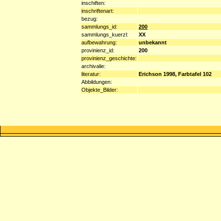
inschiften:
inschriftenart:
bezug:
sammlungs_id:
200
sammlungs_kuerzl:
XX
aufbewahrung:
unbekannt
provinienz_id:
200
provinienz_geschichte:
archivalie:
literatur:
Erichson 1998, Farbtafel 102
Abbildungen:
Objekte_Bilder: