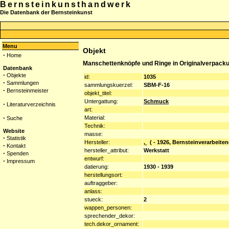
Bernsteinkunsthandwerk
Die Datenbank der Bernsteinkunst
Menu
Objekt
·
Home
Manschettenknöpfe und Ringe in Originalverpacku
Datenbank
·
Objekte
id:
1035
·
Sammlungen
sammlungskuerzel:
SBM-F-16
·
Bernsteinmeister
objekt_titel:
Untergattung:
Schmuck
·
Literaturverzeichnis
art:
·
Material:
Suche
Technik:
Website
masse:
·
Statistik
Hersteller:
,
( - 1926, Bernsteinverarbeiten
·
Kontakt
hersteller_attribut:
Werkstatt
·
Spenden
entwurf:
·
Impressum
datierung:
1930 - 1939
herstellungsort:
auftraggeber:
anlass:
stueck:
2
wappen_personen:
sprechender_dekor:
tech.dekor_ornament: