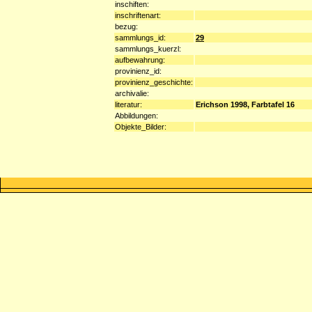
inschiften:
inschriftenart:
bezug:
sammlungs_id:
29
sammlungs_kuerzl:
aufbewahrung:
provinienz_id:
provinienz_geschichte:
archivalie:
literatur:
Erichson 1998, Farbtafel 16
Abbildungen:
Objekte_Bilder: