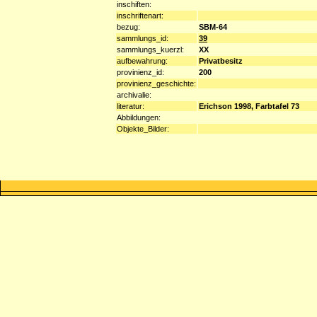
inschiften:
inschriftenart:
bezug:
SBM-64
sammlungs_id:
39
sammlungs_kuerzl:
XX
aufbewahrung:
Privatbesitz
provinienz_id:
200
provinienz_geschichte:
archivalie:
literatur:
Erichson 1998, Farbtafel 73
Abbildungen:
Objekte_Bilder: