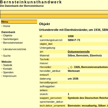
Bernsteinkunsthandwerk
Die Datenbank der Bernsteinkunst
Menu
Objekt
·
Home
Urkundenrolle mit Ebenholzständer, um 1936, SB
Datenbank
·
Objekte
id:
1058
·
Sammlungen
sammlungskuerzel:
SBM-F-73
·
Bernsteinmeister
objekt_titel:
Untergattung:
·
Literaturverzeichnis
art:
Dokumentenrolle
·
Material:
Silber, Bernstein, Ebenholz
Suche
Technik:
Website
masse:
·
Statistik
Hersteller:
,
( - 1926, Bernsteinverarbeiten
·
Kontakt
hersteller_attribut:
Werkstatt
·
Spenden
entwurf:
·
Impressum
datierung:
um 1936
herstellungsort:
auftraggeber:
anlass:
stueck:
1
wappen_personen:
Symbole des Deutschen Reiches
sprechender_dekor:
tech.dekor_ornament:
Bernstein: mosaikartig, Silber: 