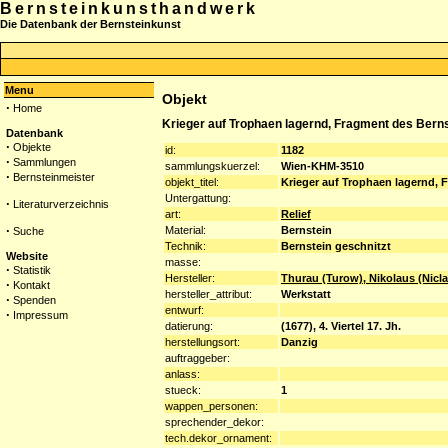
Bernsteinkunsthandwerk
Die Datenbank der Bernsteinkunst
Menu
Objekt
·
Home
Krieger auf Trophaen lagernd, Fragment des Bernst
Datenbank
·
Objekte
id:
1182
·
Sammlungen
sammlungskuerzel:
Wien-KHM-3510
·
Bernsteinmeister
objekt_titel:
Krieger auf Trophaen lagernd, 
Untergattung:
·
Literaturverzeichnis
art:
Relief
·
Material:
Bernstein
Suche
Technik:
Bernstein geschnitzt
Website
masse:
·
Statistik
Hersteller:
Thurau (Turow), Nikolaus (Nicla
·
Kontakt
hersteller_attribut:
Werkstatt
·
Spenden
entwurf:
·
Impressum
datierung:
(1677), 4. Viertel 17. Jh.
herstellungsort:
Danzig
auftraggeber:
anlass:
stueck:
1
wappen_personen:
sprechender_dekor:
tech.dekor_ornament: