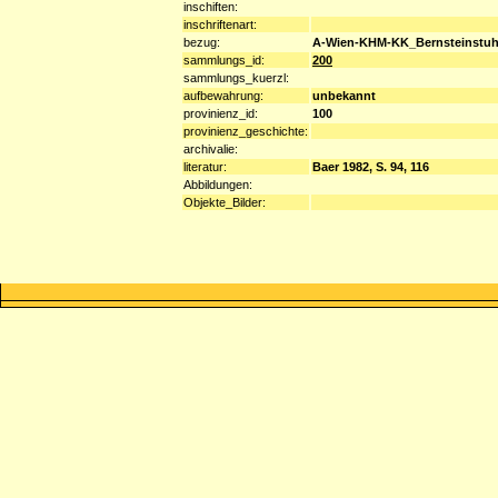
inschiften:
inschriftenart:
bezug:
A-Wien-KHM-KK_Bernsteinstuh
sammlungs_id:
200
sammlungs_kuerzl:
aufbewahrung:
unbekannt
provinienz_id:
100
provinienz_geschichte:
archivalie:
literatur:
Baer 1982, S. 94, 116
Abbildungen:
Objekte_Bilder: