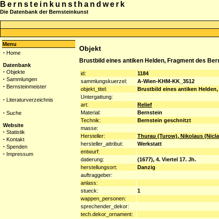
Bernsteinkunsthandwerk
Die Datenbank der Bernsteinkunst
Menu
Objekt
·
Home
Brustbild eines antiken Helden, Fragment des Bern
Datenbank
·
Objekte
id:
1184
·
Sammlungen
sammlungskuerzel:
A-Wien-KHM-KK_3512
·
Bernsteinmeister
objekt_titel:
Brustbild eines antiken Helden
Untergattung:
·
Literaturverzeichnis
art:
Relief
·
Material:
Bernstein
Suche
Technik:
Bernstein geschnitzt
Website
masse:
·
Statistik
Hersteller:
Thurau (Turow), Nikolaus (Nicla
·
Kontakt
hersteller_attribut:
Werkstatt
·
Spenden
entwurf:
·
Impressum
datierung:
(1677), 4. Viertel 17. Jh.
herstellungsort:
Danzig
auftraggeber:
anlass:
stueck:
1
wappen_personen:
sprechender_dekor:
tech.dekor_ornament: