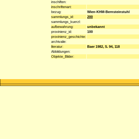
inschiften:
inschriftenart:
bezug:
Wien-KHM-Bernsteinstuhl
sammlungs_id:
200
sammlungs_kuerzl:
aufbewahrung:
unbekannt
provinienz_id:
100
provinienz_geschichte:
archivalie:
literatur:
Baer 1982, S. 94, 118
Abbildungen:
Objekte_Bilder: