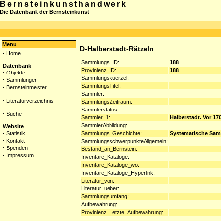
Bernsteinkunsthandwerk
Die Datenbank der Bernsteinkunst
Menu
D-Halberstadt-Rätzeln
·
Home
Sammlungs_ID:
188
Datenbank
Provinienz_ID:
188
·
Objekte
Sammlungskuerzel:
·
Sammlungen
SammlungsTitel:
·
Bernsteinmeister
Sammler:
·
Literaturverzeichnis
SammlungsZeitraum:
Sammlerstatus:
·
Suche
Sammler_1:
Halberstadt. Vor 170
SammlerAbbildung:
Website
·
Sammlungs_Geschichte:
Systematische Samm
Statistik
·
Kontakt
SammlungsschwerpunkteAllgemein:
·
Spenden
Bestand_an_Bernstein:
·
Impressum
Inventare_Kataloge:
Inventare_Kataloge_wo:
Inventare_Kataloge_Hyperlink:
Literatur_von:
Literatur_ueber:
Sammlungsumfang:
Aufbewahrung:
Provinienz_Letzte_Aufbewahrung: