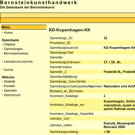
Bernsteinkunsthandwerk
Die Datenbank der Bernsteinkunst
Menu
KD-Kopenhagen-KK
·
Home
Sammlungs_ID:
31
Datenbank
Provinienz_ID:
·
Objekte
Sammlungskuerzel:
KD-Kopenhagen-K
·
Sammlungen
SammlungsTitel:
·
Bernsteinmeister
Sammler:
·
Literaturverzeichnis
SammlungsZeitraum:
17. / 18. Jh.
Sammlerstatus:
·
Suche
Sammler_1:
Frederik III., Freder
SammlerAbbildung:
Website
·
Sammlungs_Geschichte:
Statistik
·
Kontakt
SammlungsschwerpunkteAllgemein:
Naturalien und Artif
·
Spenden
Bestand_an_Bernstein:
·
Impressum
Inventare_Kataloge:
1
Kopenhagen, Schlo
Inventare_Kataloge_wo:
naturalium, quam ar
quinti Hafniae asse
Inventare_Kataloge_Hyperlink:
Literatur_von:
Kanold, Museografia
Literatur_ueber:
Bencard 2000
Sammlungsumfang:
< 50