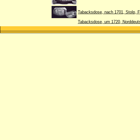
Tabacksdose, nach 1701, Stolp, F
Tabacksdose, um 1720, Norddeut