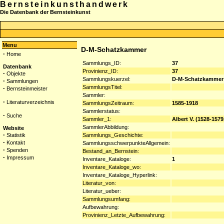
Bernsteinkunsthandwerk
Die Datenbank der Bernsteinkunst
Menu
D-M-Schatzkammer
·
Home
Sammlungs_ID:
37
Datenbank
Provinienz_ID:
37
·
Objekte
Sammlungskuerzel:
D-M-Schatzkammer
·
Sammlungen
SammlungsTitel:
·
Bernsteinmeister
Sammler:
·
Literaturverzeichnis
SammlungsZeitraum:
1585-1918
Sammlerstatus:
·
Suche
Sammler_1:
Albert V. (1528-157
SammlerAbbildung:
Website
·
Sammlungs_Geschichte:
Statistik
·
Kontakt
SammlungsschwerpunkteAllgemein:
·
Spenden
Bestand_an_Bernstein:
·
Impressum
Inventare_Kataloge:
1
Inventare_Kataloge_wo:
Inventare_Kataloge_Hyperlink:
Literatur_von:
Literatur_ueber:
Sammlungsumfang:
Aufbewahrung:
Provinienz_Letzte_Aufbewahrung: