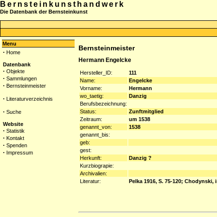
Bernsteinkunsthandwerk
Die Datenbank der Bernsteinkunst
Menu
Bernsteinmeister
·
Home
Hermann Engelcke
Datenbank
·
Objekte
Hersteller_ID:
111
·
Sammlungen
Name:
Engelcke
·
Bernsteinmeister
Vorname:
Hermann
wo_taetig:
Danzig
·
Literaturverzeichnis
Berufsbezeichnung:
·
Status:
Zunftmitglied
Suche
Zeitraum:
um 1538
Website
genannt_von:
1538
·
Statistik
genannt_bis:
·
Kontakt
geb:
·
Spenden
gest:
·
Impressum
Herkunft:
Danzig ?
Kurzbiograpie:
Archivalien:
Literatur:
Pelka 1916, S. 75-120; Chodynski, 