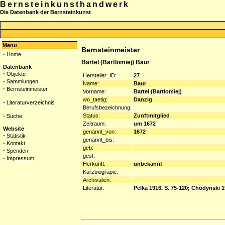
Bernsteinkunsthandwerk
Die Datenbank der Bernsteinkunst
Menu
Bernsteinmeister
·
Home
Bartel (Bartlomiej) Baur
Datenbank
·
Objekte
Hersteller_ID:
27
·
Sammlungen
Name:
Baur
·
Bernsteinmeister
Vorname:
Bartel (Bartlomiej)
wo_taetig:
Danzig
·
Literaturverzeichnis
Berufsbezeichnung:
·
Status:
Zunftmitglied
Suche
Zeitraum:
um 1672
Website
genannt_von:
1672
·
Statistik
genannt_bis:
·
Kontakt
geb:
·
Spenden
gest:
·
Impressum
Herkunft:
unbekannt
Kurzbiograpie:
Archivalien:
Literatur:
Pelka 1916, S. 75-120; Chodynski 1