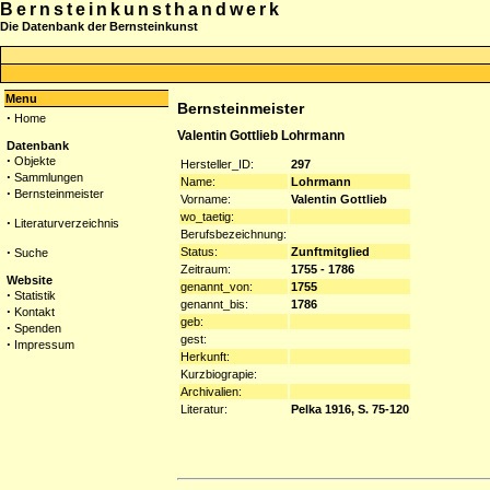
Bernsteinkunsthandwerk
Die Datenbank der Bernsteinkunst
Menu
Bernsteinmeister
·
Home
Valentin Gottlieb Lohrmann
Datenbank
·
Objekte
Hersteller_ID:
297
·
Sammlungen
Name:
Lohrmann
·
Bernsteinmeister
Vorname:
Valentin Gottlieb
wo_taetig:
·
Literaturverzeichnis
Berufsbezeichnung:
·
Status:
Zunftmitglied
Suche
Zeitraum:
1755 - 1786
Website
genannt_von:
1755
·
Statistik
genannt_bis:
1786
·
Kontakt
geb:
·
Spenden
gest:
·
Impressum
Herkunft:
Kurzbiograpie:
Archivalien:
Literatur:
Pelka 1916, S. 75-120