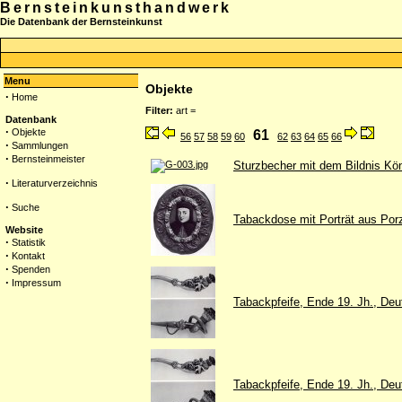
Bernsteinkunsthandwerk
Die Datenbank der Bernsteinkunst
Menu
Objekte
·
Home
Filter:
art =
Datenbank
·
Objekte
61
56
57
58
59
60
62
63
64
65
66
·
Sammlungen
·
Bernsteinmeister
Sturzbecher mit dem Bildnis Kö
·
Literaturverzeichnis
·
Suche
Tabackdose mit Porträt aus Porz
Website
·
Statistik
·
Kontakt
·
Spenden
·
Impressum
Tabackpfeife, Ende 19. Jh., Deu
Tabackpfeife, Ende 19. Jh., Deu