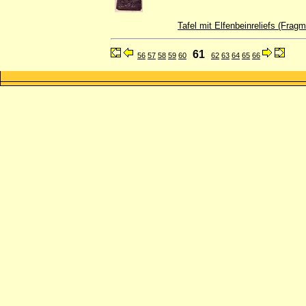
Tafel mit Elfenbeinreliefs (Fra
61
56
57
58
59
60
62
63
64
65
66