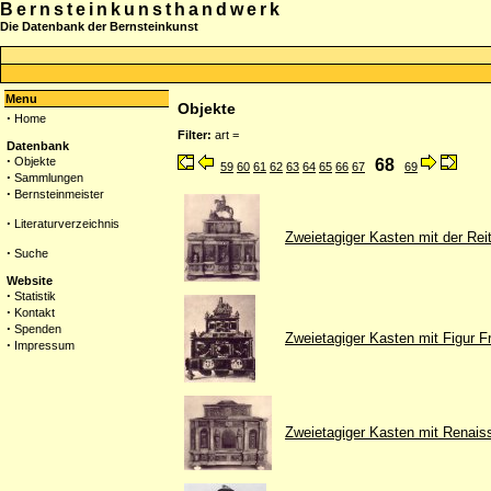
Bernsteinkunsthandwerk
Die Datenbank der Bernsteinkunst
Menu
Objekte
·
Home
Filter:
art =
Datenbank
·
Objekte
68
59
60
61
62
63
64
65
66
67
69
·
Sammlungen
·
Bernsteinmeister
·
Literaturverzeichnis
Zweietagiger Kasten mit der Reit
·
Suche
Website
·
Statistik
·
Kontakt
·
Spenden
Zweietagiger Kasten mit Figur F
·
Impressum
Zweietagiger Kasten mit Renais