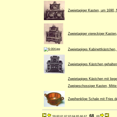
Zweietagiger Kasten, um 1690, 
Zweietagiger viereckiger Kasten,
Zweietagiges Kabinettkästchen, 
Zweietagiges Kästchen gehalten d
Zweietagiges Kästchen mit lieg
Zweigeschossiger Kasten, Mitte
Zweihenklige Schale mit Fries de
68
59
60
61
62
63
64
65
66
67
69