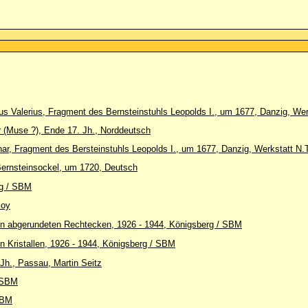
s Valerius, Fragment des Bernsteinstuhls Leopolds I., um 1677, Danzig, Wer
r (Muse ?), Ende 17. Jh., Norddeutsch
char, Fragment des Bersteinstuhls Leopolds I., um 1677, Danzig, Werkstatt N
Bernsteinsockel, um 1720, Deutsch
rg / SBM
Koy
on abgerundeten Rechtecken, 1926 - 1944, Königsberg / SBM
n Kristallen, 1926 - 1944, Königsberg / SBM
Jh., Passau, Martin Seitz
/ SBM
SBM