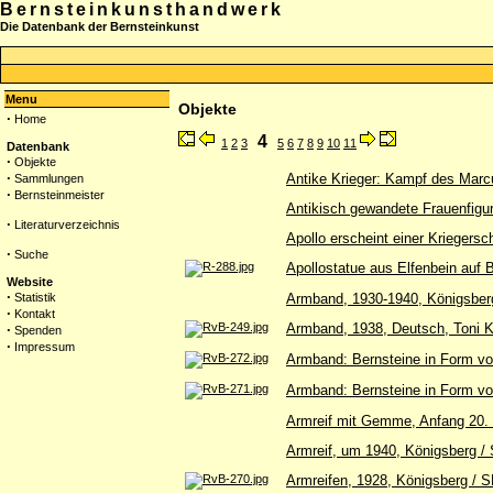
Bernsteinkunsthandwerk
Die Datenbank der Bernsteinkunst
Menu
Objekte
·
Home
4
1
2
3
5
6
7
8
9
10
11
Datenbank
·
Objekte
·
Antike Krieger: Kampf des Marcu
Sammlungen
·
Bernsteinmeister
Antikisch gewandete Frauenfigu
·
Literaturverzeichnis
Apollo erscheint einer Kriegers
·
Suche
Apollostatue aus Elfenbein auf 
Website
·
Statistik
Armband, 1930-1940, Königsbe
·
Kontakt
Armband, 1938, Deutsch, Toni 
·
Spenden
·
Impressum
Armband: Bernsteine in Form v
Armband: Bernsteine in Form vo
Armreif mit Gemme, Anfang 20. 
Armreif, um 1940, Königsberg 
Armreifen, 1928, Königsberg / 