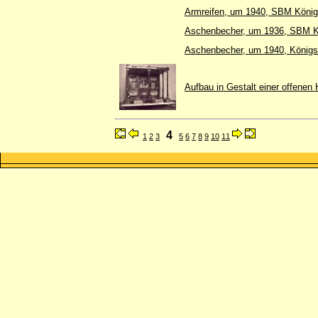
Armreifen, um 1940, SBM König
Aschenbecher, um 1936, SBM Kö
Aschenbecher, um 1940, König
Aufbau in Gestalt einer offenen 
4
1
2
3
5
6
7
8
9
10
11