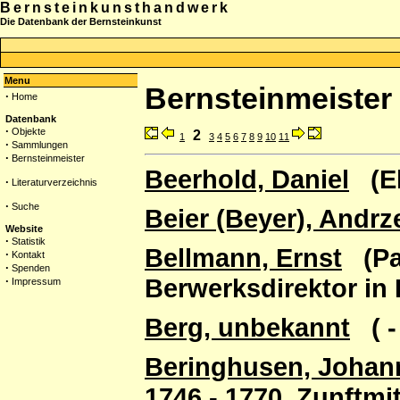
Bernsteinkunsthandwerk
Die Datenbank der Bernsteinkunst
Menu
Bernsteinmeister
·
Home
Datenbank
·
Objekte
2
1
3
4
5
6
7
8
9
10
11
·
Sammlungen
·
Bernsteinmeister
Beerhold, Daniel
(El
·
Literaturverzeichnis
·
Suche
Beier (Beyer), Andrz
Website
·
Statistik
Bellmann, Ernst
(Pal
·
Kontakt
·
Spenden
Berwerksdirektor in
·
Impressum
Berg, unbekannt
( -
Beringhusen, Johann
1746 - 1770, Zunftmit