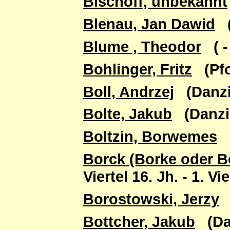
Bischoff, unbekannt
Blenau, Jan Dawid
(D
Blume , Theodor
( - 
Bohlinger, Fritz
(Pfor
Boll, Andrzej
(Danzig 
Bolte, Jakub
(Danzig 
Boltzin, Borwemes
(
Borck (Borke oder B
Viertel 16. Jh. - 1. Vi
Borostowski, Jerzy
(
Bottcher, Jakub
(Danz