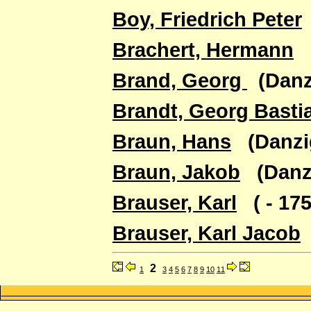
Boy, Friedrich Peter
Brachert, Hermann
(
Brand, Georg
(Danzi
Brandt, Georg Basti
Braun, Hans
(Danzig 
Braun, Jakob
(Danzig
Brauser, Karl
( - 175
Brauser, Karl Jacob
(
2
1
3
4
5
6
7
8
9
10
11