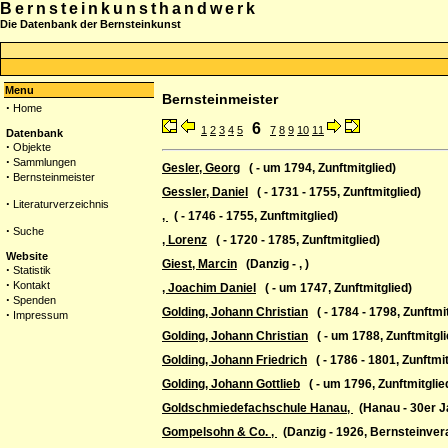
Bernsteinkunsthandwerk
Die Datenbank der Bernsteinkunst
Menu
Bernsteinmeister
·
Home
6
1
2
3
4
5
7
8
9
10
11
Datenbank
·
Objekte
·
Sammlungen
Gesler, Georg
( - um 1794, Zunftmitglied)
·
Bernsteinmeister
Gessler, Daniel
( - 1731 - 1755, Zunftmitglied)
·
Literaturverzeichnis
,
( - 1746 - 1755, Zunftmitglied)
·
Suche
, Lorenz
( - 1720 - 1785, Zunftmitglied)
Website
Giest, Marcin
(Danzig - , )
·
Statistik
·
Kontakt
, Joachim Daniel
( - um 1747, Zunftmitglied)
·
Spenden
Golding, Johann Christian
( - 1784 - 1798, Zunftmit
·
Impressum
Golding, Johann Christian
( - um 1788, Zunftmitgli
Golding, Johann Friedrich
( - 1786 - 1801, Zunftmit
Golding, Johann Gottlieb
( - um 1796, Zunftmitglie
Goldschmiedefachschule Hanau,
(Hanau - 30er Ja
Gompelsohn & Co. ,
(Danzig - 1926, Bernsteinvera