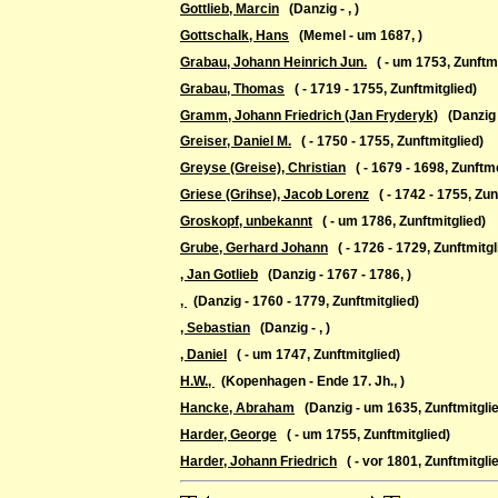
Gottlieb, Marcin
(Danzig - , )
Gottschalk, Hans
(Memel - um 1687, )
Grabau, Johann Heinrich Jun.
( - um 1753, Zunftmi
Grabau, Thomas
( - 1719 - 1755, Zunftmitglied)
Gramm, Johann Friedrich (Jan Fryderyk)
(Danzig -
Greiser, Daniel M.
( - 1750 - 1755, Zunftmitglied)
Greyse (Greise), Christian
( - 1679 - 1698, Zunftm
Griese (Grihse), Jacob Lorenz
( - 1742 - 1755, Zun
Groskopf, unbekannt
( - um 1786, Zunftmitglied)
Grube, Gerhard Johann
( - 1726 - 1729, Zunftmitgl
, Jan Gotlieb
(Danzig - 1767 - 1786, )
,
(Danzig - 1760 - 1779, Zunftmitglied)
, Sebastian
(Danzig - , )
, Daniel
( - um 1747, Zunftmitglied)
H.W.,
(Kopenhagen - Ende 17. Jh., )
Hancke, Abraham
(Danzig - um 1635, Zunftmitgli
Harder, George
( - um 1755, Zunftmitglied)
Harder, Johann Friedrich
( - vor 1801, Zunftmitgli