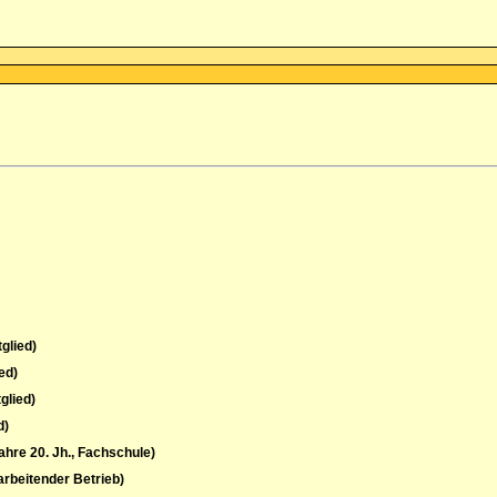
glied)
ed)
glied)
d)
hre 20. Jh., Fachschule)
rbeitender Betrieb)