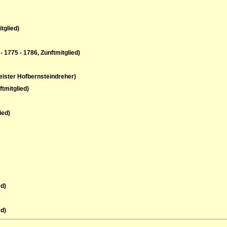
tglied)
 1775 - 1786, Zunftmitglied)
eister Hofbernsteindreher)
ftmitglied)
ied)
ed)
ed)