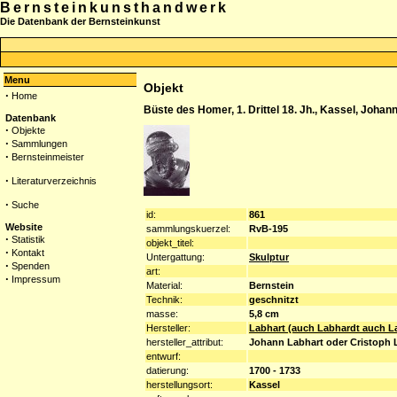
Bernsteinkunsthandwerk
Die Datenbank der Bernsteinkunst
Menu
Objekt
·
Home
Büste des Homer, 1. Drittel 18. Jh., Kassel, Joh
Datenbank
·
Objekte
·
Sammlungen
·
Bernsteinmeister
·
Literaturverzeichnis
·
Suche
id:
861
Website
sammlungskuerzel:
RvB-195
·
Statistik
objekt_titel:
·
Kontakt
Untergattung:
Skulptur
·
Spenden
art:
·
Impressum
Material:
Bernstein
Technik:
geschnitzt
masse:
5,8 cm
Hersteller:
Labhart (auch Labhardt auch La
hersteller_attribut:
Johann Labhart oder Cristoph
entwurf:
datierung:
1700 - 1733
herstellungsort:
Kassel