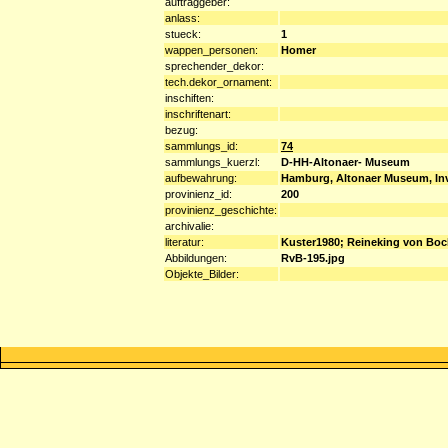
auftraggeber:
anlass:
stueck:
1
wappen_personen:
Homer
sprechender_dekor:
tech.dekor_ornament:
inschiften:
inschriftenart:
bezug:
sammlungs_id:
74
sammlungs_kuerzl:
D-HH-Altonaer- Museum
aufbewahrung:
Hamburg, Altonaer Museum, Inv.
provinienz_id:
200
provinienz_geschichte:
archivalie:
literatur:
Kuster1980; Reineking von Bock
Abbildungen:
RvB-195.jpg
Objekte_Bilder: